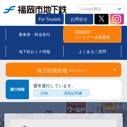
福岡市地下鉄
For Tourists
お問合せ
混雑緩和
乗車券・料金割引
パートナー企業募集
地下鉄おトク情報
よくあるご質問
地下鉄現在地
ちかまるナビ
通常運行しています。
運行情報
詳細
遅延証明書