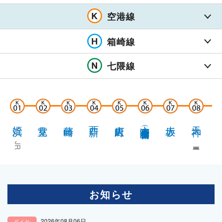
空港線
箱崎線
七隈線
姪浜
室見
藤崎
西新
唐人町
大濠公園
赤坂
天神
中
― JR筑肥線
― 西鉄天神大牟田線
（福岡市美術館口）
― 地
お知らせ
2026年08月06日
ダイヤ