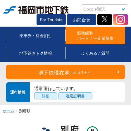
福岡市地下鉄
For Tourists
お問合せ
混雑緩和
乗車券・料金割引
パートナー企業募集
地下鉄おトク情報
よくあるご質問
地下鉄現在地
ちかまるナビ
通常運行しています。
運行情報
詳細
遅延証明書
ホーム
> 別府駅