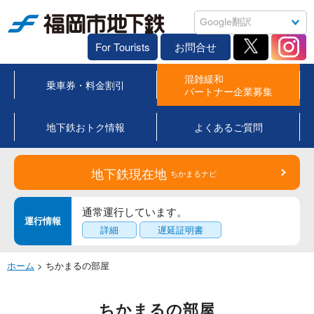
福岡市地下鉄
For Tourists
お問合せ
混雑緩和
乗車券・料金割引
パートナー企業募集
地下鉄おトク情報
よくあるご質問
地下鉄現在地
ちかまるナビ
通常運行しています。
運行情報
詳細
遅延証明書
ホーム
> ちかまるの部屋
ちかまるの部屋