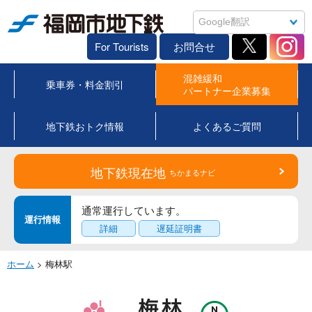
福岡市地下鉄
For Tourists
お問合せ
混雑緩和
乗車券・料金割引
パートナー企業募集
地下鉄おトク情報
よくあるご質問
地下鉄現在地
ちかまるナビ
通常運行しています。
運行情報
詳細
遅延証明書
ホーム
> 梅林駅