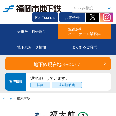
福岡市地下鉄
For Tourists
お問合せ
混雑緩和
乗車券・料金割引
パートナー企業募集
地下鉄おトク情報
よくあるご質問
地下鉄現在地
ちかまるナビ
通常運行しています。
運行情報
詳細
遅延証明書
ホーム
> 福大前駅