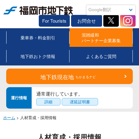
福岡市地下鉄
For Tourists
お問合せ
混雑緩和
乗車券・料金割引
パートナー企業募集
地下鉄おトク情報
よくあるご質問
地下鉄現在地
ちかまるナビ
通常運行しています。
運行情報
詳細
遅延証明書
ホーム
> 人材育成・採用情報
人材育成・採用情報