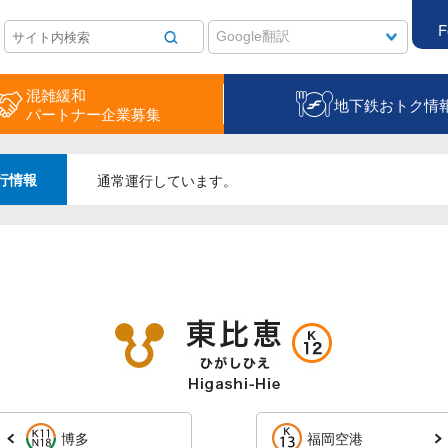
F
混雑緩和
地下鉄おトク情
パートナー企業募集
行情報
通常運行しています。
博多
福岡空港