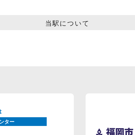
当駅について
は
ンター