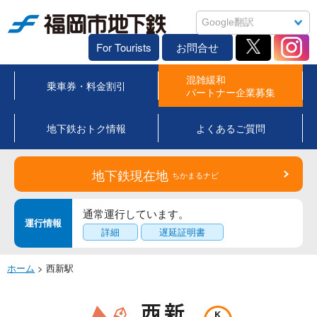
福岡市地下鉄
For Tourists
お問合せ
混雑緩和
乗車券・料金割引
パートナー企業募集
地下鉄おトク情報
よくあるご質問
地下鉄現在地
ちかまるナビ
通常運行しています。
運行情報
詳細
遅延証明書
ホーム
> 西新駅