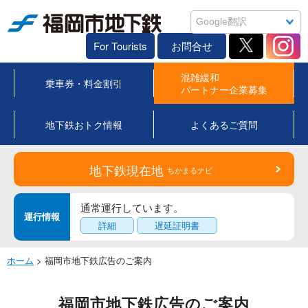
福岡市地下鉄
For Tourists
お問合せ
混雑緩和
乗車券・料金割引
パートナー企業募集
地下鉄おトク情報
よくあるご質問
地下鉄現在地
ちかまるナビ
通常運行しています。
運行情報
詳細
遅延証明書
ホーム
> 福岡市地下鉄広告のご案内
福岡市地下鉄広告のご案内