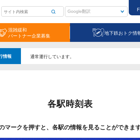
F
混雑緩和
地下鉄おトク情
パートナー企業募集
行情報
通常運行しています。
各駅時刻表
のマークを押すと、
各駅の情報を見ることができま