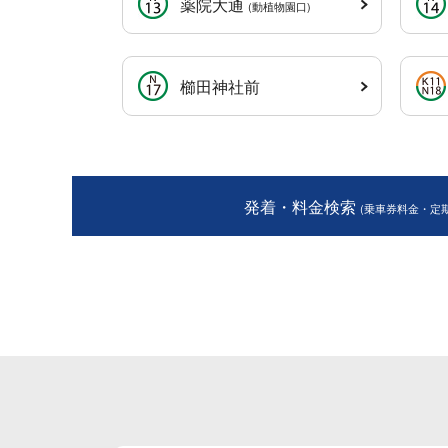
薬院大通
(動植物園口)
櫛田神社前
発着・料金検索
(乗車券料金・定