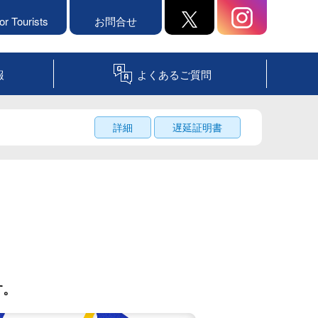
or Tourists
お問合せ
報
よくあるご質問
詳細
遅延証明書
す。