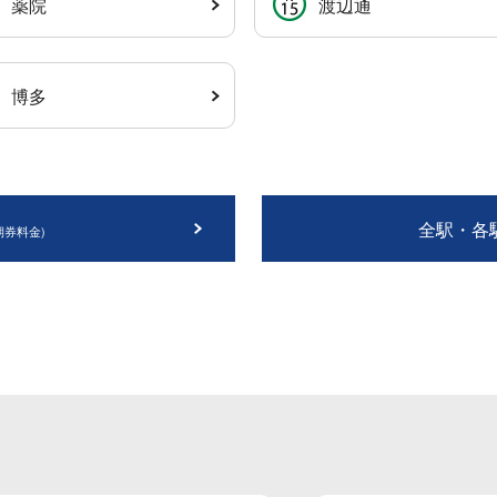
薬院
渡辺通
博多
全駅・各駅
期券料金)