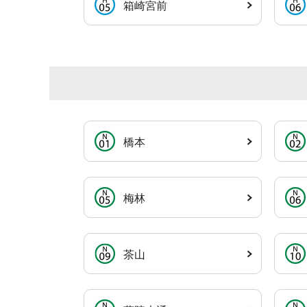
箱崎宮前
橋本
梅林
茶山