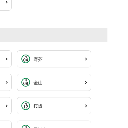
野芥
金山
桜坂