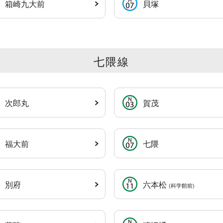
箱崎九大前
貝塚
七隈線
次郎丸
賀茂
福大前
七隈
別府
六本松
(科学館前)