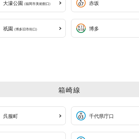
大濠公園
赤坂
(福岡市美術館口)
祇園
博多
(博多旧市街口)
箱崎線
呉服町
千代県庁口