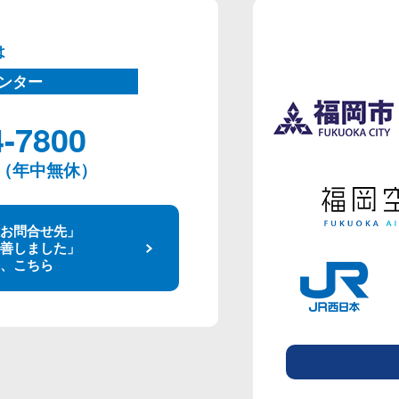
は
ンター
4-7800
00（年中無休）
お問合せ先」
善しました」
、こちら