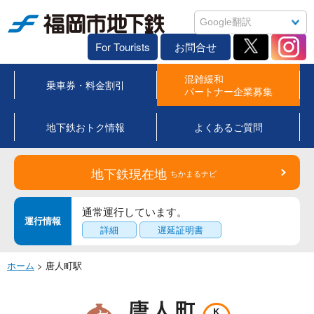
福岡市地下鉄
For Tourists
お問合せ
混雑緩和
乗車券・料金割引
パートナー企業募集
地下鉄おトク情報
よくあるご質問
地下鉄現在地
ちかまるナビ
通常運行しています。
運行情報
詳細
遅延証明書
ホーム
> 唐人町駅