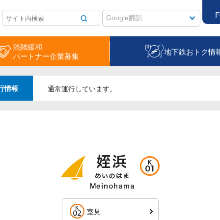
F
混雑緩和
地下鉄おトク情
パートナー企業募集
行情報
通常運行しています。
室見