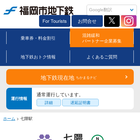
福岡市地下鉄
For Tourists
お問合せ
混雑緩和
乗車券・料金割引
パートナー企業募集
地下鉄おトク情報
よくあるご質問
地下鉄現在地
ちかまるナビ
通常運行しています。
運行情報
詳細
遅延証明書
ホーム
> 七隈駅