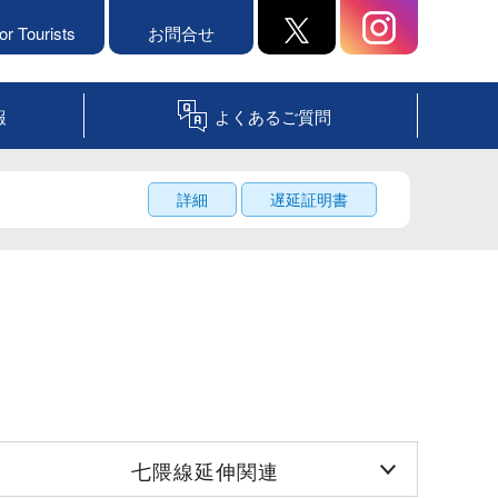
or Tourists
お問合せ
報
よくあるご質問
詳細
遅延証明書
七隈線延伸関連