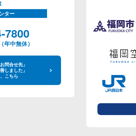
は
ンター
4-7800
00（年中無休）
お問合せ先」
善しました」
、こちら