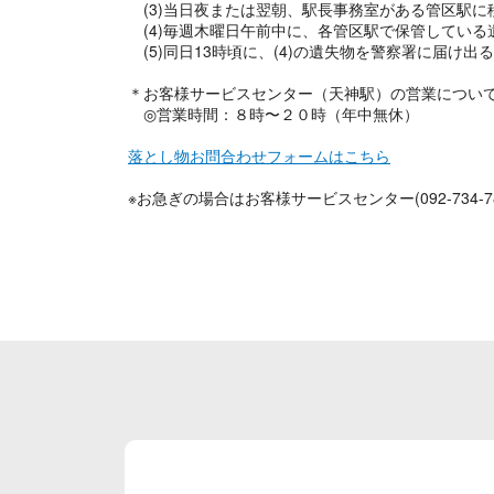
(3)当日夜または翌朝、駅長事務室がある管区駅に
(4)毎週木曜日午前中に、各管区駅で保管している
(5)同日13時頃に、(4)の遺失物を警察署に届け出
＊お客様サービスセンター（天神駅）の営業につい
◎営業時間：８時〜２０時（年中無休）
落とし物お問合わせフォームはこちら
※お急ぎの場合はお客様サービスセンター(092-734-