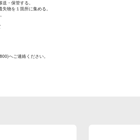
移送・保管する。
遺失物を１箇所に集める。
る。
て
7800)へご連絡ください。