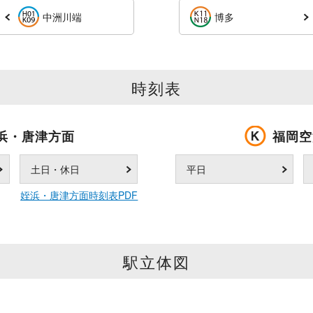
中洲川端
博多
時刻表
浜・唐津方面
福岡空
土日・休日
平日
姪浜・唐津方面時刻表PDF
駅立体図