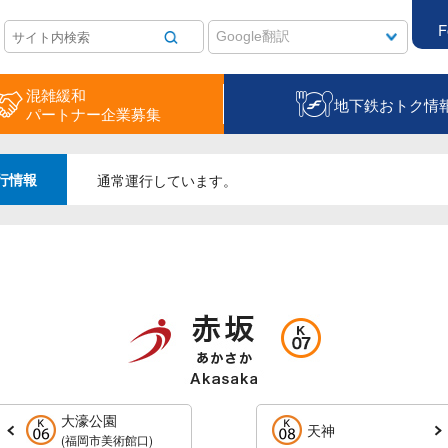
F
混雑緩和
地下鉄おトク情
パートナー企業募集
行情報
通常運行しています。
大濠公園
天神
(福岡市美術館口)