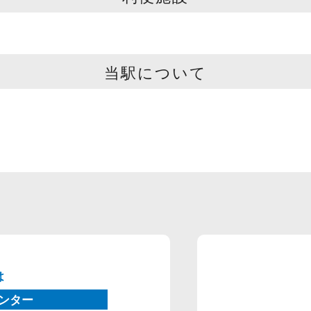
当駅について
は
ンター