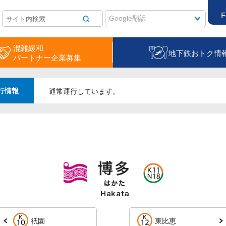
F
混雑緩和
地下鉄おトク情
パートナー企業募集
行情報
通常運行しています。
祇園
東比恵