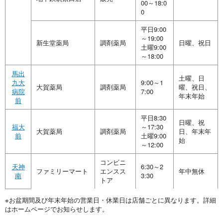
00～18:0
0
平日9:00
～19:00
新生堂薬局
調剤薬局
日曜、祝日
土曜9:00
～18:00
馬出
土曜、日
九大
9:00～1
大賀薬局
調剤薬局
曜、祝日、
病院
7:00
年末年始
前
平日8:30
日曜、祝
福大
～17:30
大賀薬局
調剤薬局
日、年末年
前
土曜9:00
始
～12:00
コンビニ
天神
6:30～2
ファミリーマート
エンスス
年中無休
南
3:30
トア
※お盆期間及び年末年始の営業日・休業日は店舗ごとに異なります。詳細
はホームページでお知らせします。