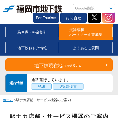
福岡市地下鉄
For Tourists
お問合せ
混雑緩和
乗車券・料金割引
パートナー企業募集
地下鉄おトク情報
よくあるご質問
地下鉄現在地
ちかまるナビ
通常運行しています。
運行情報
詳細
遅延証明書
ホーム
>駅ナカ店舗・サービス機器のご案内
駅ナカ店舗・サービス機器のご案内