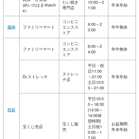
たい焼き
10:00～2
(めいのはまＭarch
年末年始
専門店
1:00
e）
コンビニ
6:00～2
藤崎
ファミリーマート
エンスス
年中無休
3:00
トア
コンビニ
6:00～2
ファミリーマート
エンスス
年中無休
4:00
トア
平日・祝
日11:00
ストレッ
Dr.ストレッチ
～21:00
年末年始
チ店
土日10:0
0～21:00
平日10:0
0～18:30
西新
(13:00～
14:00休
憩時間)
宝くじ販
お盆期間、
宝くじ売店
土日祝1
売
年末年始
0:00～1
7:00