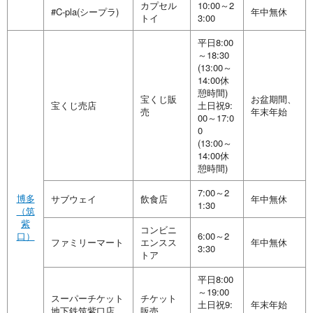
カプセル
10:00～2
#C-pla(シープラ)
年中無休
トイ
3:00
平日8:00
～18:30
(13:00～
14:00休
憩時間)
宝くじ販
お盆期間、
宝くじ売店
土日祝9:
売
年末年始
00～17:0
0
(13:00～
14:00休
憩時間)
7:00～2
博多
サブウェイ
飲食店
年中無休
1:30
（筑
紫
コンビニ
口）
6:00～2
ファミリーマート
エンスス
年中無休
3:30
トア
平日8:00
～19:00
スーパーチケット
チケット
土日祝9:
年末年始
地下鉄筑紫口店
販売