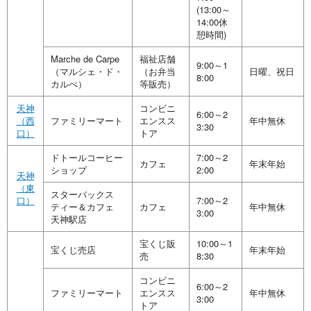
(13:00～
14:00休
憩時間)
Marche de Carpe
福祉店舗
9:00～1
（マルシェ・ド・
（お弁当
日曜、祝日
8:00
カルぺ）
等販売）
天神
コンビニ
6:00～2
（西
ファミリーマート
エンスス
年中無休
3:30
口）
トア
ドトールコーヒー
7:00～2
カフェ
年末年始
ショップ
2:00
天神
（東
スターバックス
口）
7:00～2
ティー＆カフェ
カフェ
年中無休
3:00
天神駅店
宝くじ販
10:00～1
宝くじ売店
年末年始
売
8:30
コンビニ
6:00～2
ファミリーマート
エンスス
年中無休
3:00
トア