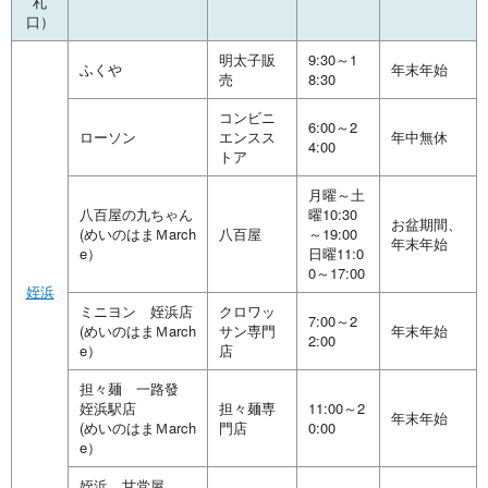
札
口）
明太子販
9:30～1
ふくや
年末年始
売
8:30
コンビニ
6:00～2
ローソン
エンスス
年中無休
4:00
トア
月曜～土
八百屋の九ちゃん
曜10:30
お盆期間、
(めいのはまＭarch
八百屋
～19:00
年末年始
e）
日曜11:0
0～17:00
姪浜
ミニヨン 姪浜店
クロワッ
7:00～2
(めいのはまＭarch
サン専門
年末年始
2:00
e）
店
担々麺 一路發
姪浜駅店
担々麺専
11:00～2
年末年始
(めいのはまＭarch
門店
0:00
e）
姪浜 甘党屋