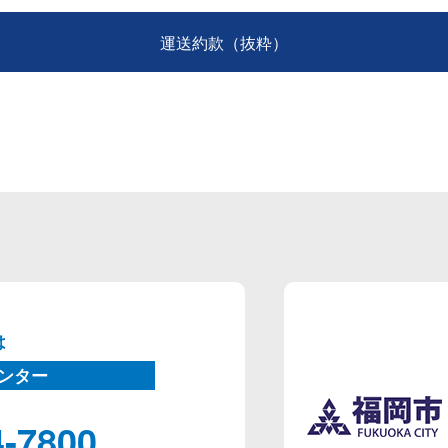
運送約款（抜粋）
は
ンター
4-7800