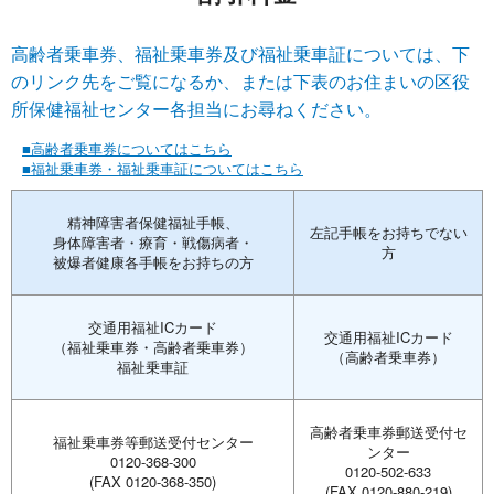
高齢者乗車券、福祉乗車券及び福祉乗車証については、下
のリンク先をご覧になるか、または下表のお住まいの区役
所保健福祉センター各担当にお尋ねください。
■高齢者乗車券についてはこちら
■福祉乗車券・福祉乗車証についてはこちら
精神障害者保健福祉手帳、
左記手帳をお持ちでない
身体障害者・療育・戦傷病者・
方
被爆者健康各手帳をお持ちの方
交通用福祉ICカード
交通用福祉ICカード
（福祉乗車券・高齢者乗車券）
（高齢者乗車券）
福祉乗車証
高齢者乗車券郵送受付セ
福祉乗車券等郵送受付センター
ンター
0120-368-300
0120-502-633
(FAX 0120-368-350)
(FAX 0120-880-219)