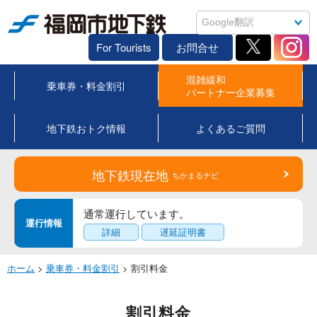
福岡市地下鉄
For Tourists
お問合せ
混雑緩和
乗車券・料金割引
パートナー企業募集
地下鉄おトク情報
よくあるご質問
地下鉄現在地
ちかまるナビ
通常運行しています。
運行情報
詳細
遅延証明書
ホーム
>
乗車券・料金割引
> 割引料金
割引料金