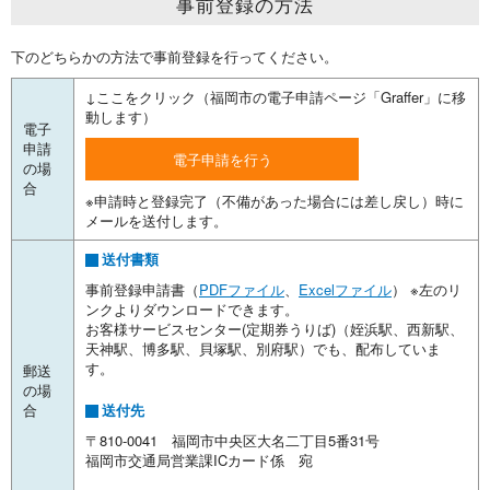
事前登録の方法
下のどちらかの方法で事前登録を行ってください。
↓ここをクリック（福岡市の電子申請ページ「Graffer」に移
動します）
電子
申請
電子申請を行う
の場
合
※申請時と登録完了（不備があった場合には差し戻し）時に
メールを送付します。
送付書類
事前登録申請書（
PDFファイル
、
Excelファイル
） ※左のリ
ンクよりダウンロードできます。
お客様サービスセンター(定期券うりば)（姪浜駅、西新駅、
天神駅、博多駅、貝塚駅、別府駅）でも、配布していま
す。
郵送
の場
合
送付先
〒810-0041 福岡市中央区大名二丁目5番31号
福岡市交通局営業課ICカード係 宛