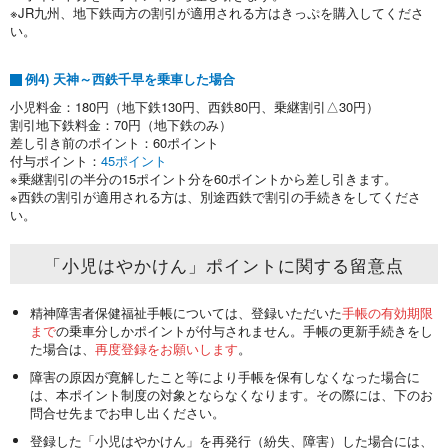
※JR九州、地下鉄両方の割引が適用される方はきっぷを購入してくださ
い。
例4) 天神～西鉄千早を乗車した場合
小児料金：180円（地下鉄130円、西鉄80円、乗継割引△30円）
割引地下鉄料金：70円（地下鉄のみ）
差し引き前のポイント：60ポイント
付与ポイント：
45ポイント
※乗継割引の半分の15ポイント分を60ポイントから差し引きます。
※西鉄の割引が適用される方は、別途西鉄で割引の手続きをしてくださ
い。
「小児はやかけん」ポイントに関する留意点
精神障害者保健福祉手帳については、登録いただいた
手帳の有効期限
まで
の乗車分しかポイントが付与されません。手帳の更新手続きをし
た場合は、
再度登録をお願いします
。
障害の原因が寛解したこと等により手帳を保有しなくなった場合に
は、本ポイント制度の対象とならなくなります。その際には、下のお
問合せ先までお申し出ください。
登録した「小児はやかけん」を再発行（紛失、障害）した場合には、