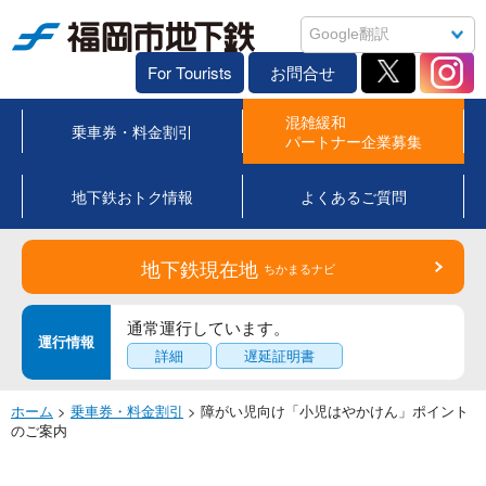
福岡市地下鉄
For Tourists
お問合せ
混雑緩和
乗車券・料金割引
パートナー企業募集
地下鉄おトク情報
よくあるご質問
地下鉄現在地
ちかまるナビ
通常運行しています。
運行情報
詳細
遅延証明書
ホーム
>
乗車券・料金割引
> 障がい児向け「小児はやかけん」ポイント
のご案内