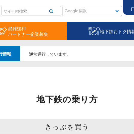
F
混雑緩和
地下鉄おトク情
パートナー企業募集
行情報
通常運行しています。
地下鉄の乗り方
きっぷを買う