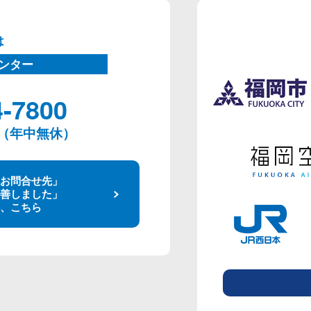
は
ンター
4-7800
00（年中無休）
お問合せ先」
善しました」
、こちら