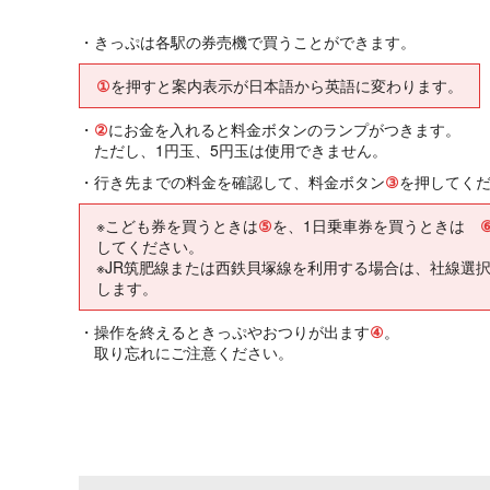
・きっぷは各駅の券売機で買うことができます。
①
を押すと案内表示が日本語から英語に変わります。
・
②
にお金を入れると料金ボタンのランプがつきます。
ただし、1円玉、5円玉は使用できません。
・行き先までの料金を確認して、料金ボタン
③
を押してく
※こども券を買うときは
⑤
を、1日乗車券を買うときは
してください。
※JR筑肥線または西鉄貝塚線を利用する場合は、社線選
します。
・操作を終えるときっぷやおつりが出ます
④
。
取り忘れにご注意ください。