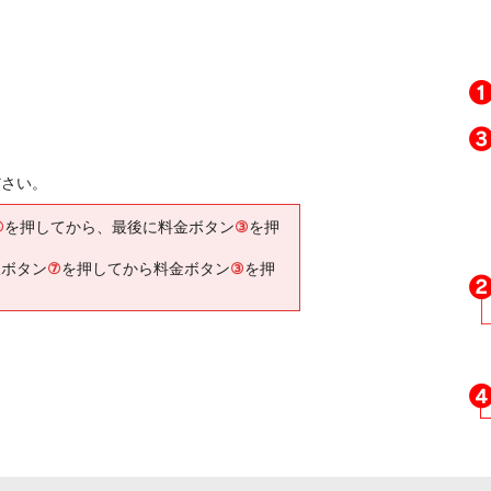
ださい。
⑥
を押してから、最後に料金ボタン
③
を押
択ボタン
⑦
を押してから料金ボタン
③
を押