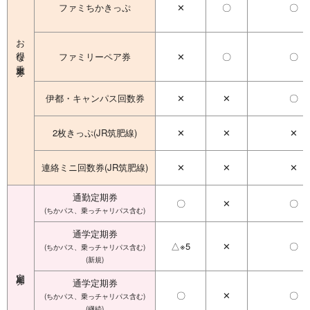
ファミちかきっぷ
✕
〇
〇
お得な乗車券
ファミリーペア券
✕
〇
〇
伊都・キャンパス回数券
✕
✕
〇
2枚きっぷ(JR筑肥線)
✕
✕
✕
連絡ミニ回数券(JR筑肥線)
✕
✕
✕
通勤定期券
〇
✕
〇
(ちかパス、乗っチャリパス含む)
通学定期券
△※5
✕
〇
(ちかパス、乗っチャリパス含む)
(新規)
定期券
通学定期券
〇
✕
〇
(ちかパス、乗っチャリパス含む)
(継続)