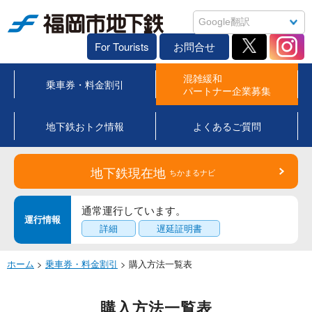
福岡市地下鉄
For Tourists
お問合せ
混雑緩和
乗車券・料金割引
パートナー企業募集
地下鉄おトク情報
よくあるご質問
地下鉄現在地
ちかまるナビ
通常運行しています。
運行情報
詳細
遅延証明書
ホーム
>
乗車券・料金割引
> 購入方法一覧表
購入方法一覧表