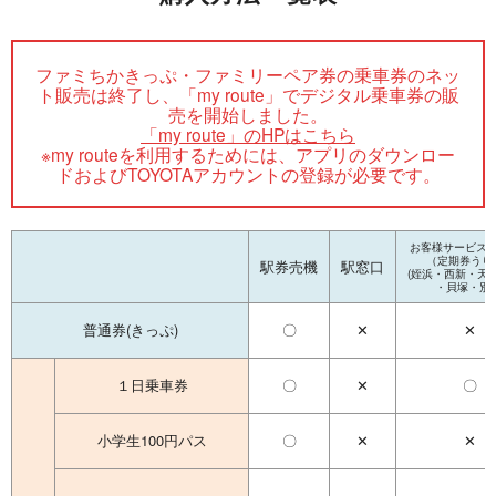
ファミちかきっぷ・ファミリーペア券の乗車券のネッ
ト販売は終了し、「my route」でデジタル乗車券の販
売を開始しました。
「my route」のHPはこちら
※my routeを利用するためには、アプリのダウンロー
ドおよびTOYOTAアカウントの登録が必要です。
お客様サービス
（定期券うり
駅券売機
駅窓口
(姪浜・西新・天
・貝塚・別府
普通券(きっぷ)
〇
✕
✕
１日乗車券
〇
✕
〇
小学生100円パス
〇
✕
✕