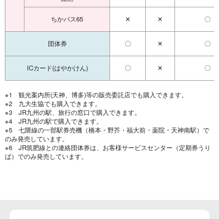
ちかパス65
✕
✕
〇
団体券
〇
✕
〇
ICカード(はやかけん)
〇
✕
〇
※1 観光案内所(天神、博多)等の販売委託店でも購入できます。
※2 九大生協でも購入できます。
※3 JR九州の駅、旅行の窓口で購入できます。
※4 JR九州の駅で購入できます。
※5 七隈線の一部駅券売機（橋本・野芥・福大前・薬院・天神南駅）で
のみ発売しています。
※6 JR筑肥線との連絡団体券は、お客様サービスセンター（定期券うり
ば）でのみ発売しています。