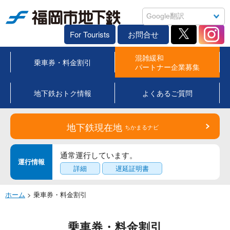
福岡市地下鉄
For Tourists
お問合せ
混雑緩和
乗車券・料金割引
パートナー企業募集
地下鉄おトク情報
よくあるご質問
地下鉄現在地
ちかまるナビ
通常運行しています。
運行情報
詳細
遅延証明書
ホーム
> 乗車券・料金割引
乗車券・料金割引