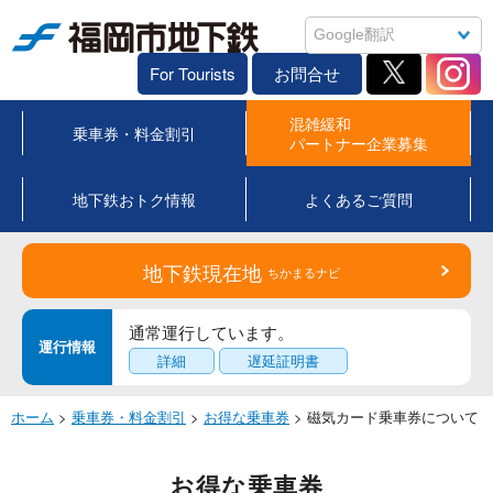
福岡市地下鉄
For Tourists
お問合せ
混雑緩和
乗車券・料金割引
パートナー企業募集
地下鉄おトク情報
よくあるご質問
地下鉄現在地
ちかまるナビ
通常運行しています。
運行情報
詳細
遅延証明書
ホーム
>
乗車券・料金割引
>
お得な乗車券
> 磁気カード乗車券について
お得な乗車券