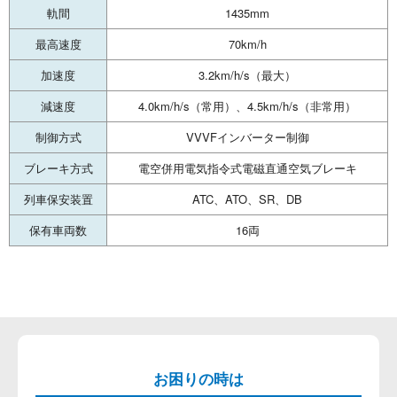
軌間
1435mm
最高速度
70km/h
加速度
3.2km/h/s（最大）
減速度
4.0km/h/s（常用）、4.5km/h/s（非常用）
制御方式
VVVFインバーター制御
ブレーキ方式
電空併用電気指令式電磁直通空気ブレーキ
列車保安装置
ATC、ATO、SR、DB
保有車両数
16両
お困りの時は