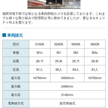
福岡市地下鉄では初となる車内防犯カメラを設置しております。これま
でも様々な取り組みで犯罪防止等に努めてきましたが、更なるセキュリ
ティ向上を図ります。
車両諸元
型式
3100A
3200A
3500A
3600A
車種
M1c
M1
M3
M3c
自重
26.7t
25.8t
25.7t
26.6t
定員
81人
95人
94人
81人
最大長
16750mm
16500mm
16750mm
最大幅
2490mm
最大高
3145mm
電車線方式
架空単線式