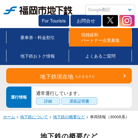
福岡市地下鉄
For Tourists
お問合せ
混雑緩和
乗車券・料金割引
パートナー企業募集
地下鉄おトク情報
よくあるご質問
地下鉄現在地
ちかまるナビ
通常運行しています。
運行情報
詳細
遅延証明書
ホーム
>
地下鉄について
>
地下鉄の概要など
> 車両情報（3000A系）
地下鉄の概要など