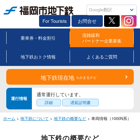
福岡市地下鉄
For Tourists
お問合せ
混雑緩和
乗車券・料金割引
パートナー企業募集
地下鉄おトク情報
よくあるご質問
地下鉄現在地
ちかまるナビ
通常運行しています。
運行情報
詳細
遅延証明書
ホーム
>
地下鉄について
>
地下鉄の概要など
> 車両情報（1000N系）
地下鉄の概要など