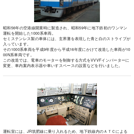
昭和56年の空港線開業時に製造され、昭和59年に地下鉄初のワンマン
運転を開始した1000系車両。
セミステンレス製の車体には、玄界灘を表現した青と白のストライプが
入っています。
その1000系車両を平成9年度から平成16年度にかけて改造した車両が10
00N系車両です。
この改造では、電車のモーターを制御する方式をVVVFインバーターに
変更、車内案内表示器や車いすスペースの設置などを行いました。
運転室には、JR筑肥線に乗り入れるため、地下鉄線内のＡＴＣによる