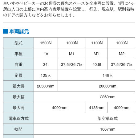
車いすやベビーカーのお客様の優先スペースを全車両に設置。1両に4ヶ
所出入口の上部に車内案内表示装置を設置し、行先、現在駅、駅到着時
のドアの開方向などをお知らせします。
車両諸元
型式
1500N
1000N
1100N
1000N
車種
Tc
M1
M'1
M2
自重
34t
37.5t/36.7t※
40.5t
37.5t/36.7t※
定員
135人
146人
最大長
20500mm
20000mm
最大幅
2860mm
最大高
4090mm
4135mm
4090mm
電車線方式
架空単線式
軌間
1067mm