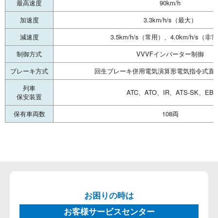
最高速度
90km/h
加速度
3.3km/h/s（最大）
減速度
3.5km/h/s（常用）、4.0km/h/s（非
制御方式
VVVFインバーター制御
ブレーキ方式
回生ブレーキ併用電気演算形電気指令式直
列車
ATC、ATO、IR、ATS-SK、EB
保安装置
保有車両数
108両
お困りの時は
お客様サービスセンター