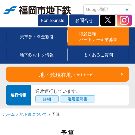
福岡市地下鉄
For Tourists
お問合せ
混雑緩和
乗車券・料金割引
パートナー企業募集
地下鉄おトク情報
よくあるご質問
地下鉄現在地
ちかまるナビ
通常運行しています。
運行情報
詳細
遅延証明書
ホーム
>
地下鉄について
> 予算
予算