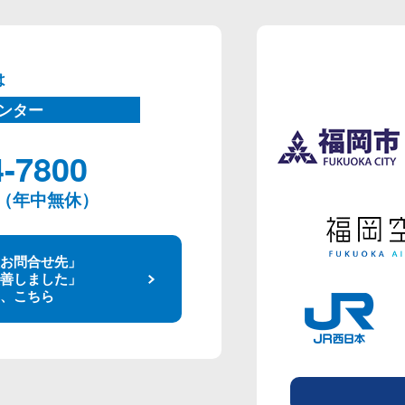
は
ンター
4-7800
00（年中無休）
お問合せ先」
善しました」
、こちら