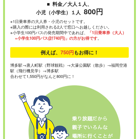
■ 料金／大人１人、
800円
小児（小学生）１人
※
1日乗車券の大人券・小児のセットです。
※
購入の際には利用される2人で窓口へお越しください。
※
小学生100円パスの発売期間中であれば、
「1日乗車券（大人）
+小学生100円パス(計740円)」の方がお得です
。
例えば、
750円
もお得に！
博多駅→唐人町駅（野球観戦）→大濠公園駅（散歩）→福岡空港
駅（飛行機見学）→博多駅
合わせて1,550円がなんと800円に！