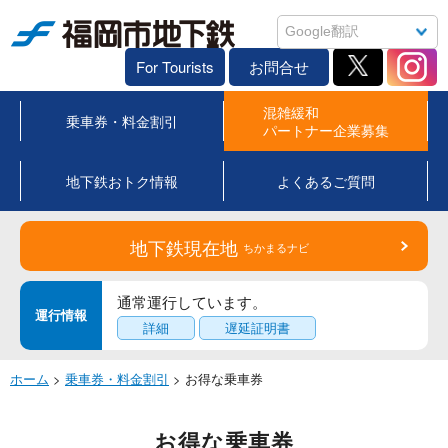
福岡市地下鉄
For Tourists
お問合せ
混雑緩和
乗車券・料金割引
パートナー企業募集
地下鉄おトク情報
よくあるご質問
地下鉄現在地
ちかまるナビ
通常運行しています。
運行情報
詳細
遅延証明書
ホーム
>
乗車券・料金割引
> お得な乗車券
お得な乗車券