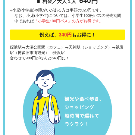
640円
■ 料金／大人１人
※
小児(小学生)や障がいがある方は半額の320円です。
なお、小児(小学生)については、小学生100円パスの発売期間
中であれば
「小学生100円パス」の方がお得です。
例えば、
340円
もお得に！
姪浜駅→大濠公園駅（カフェ）→天神駅（ショッピング）→祇園
駅（博多旧市街観光）→姪浜駅
合わせて980円がなんと640円に！