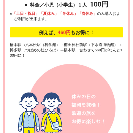
100円
■ 料金／小児（小学生）１人
※
「土日・祝日」「夏休み」「冬休み」「春休み」
のみ
購入およ
び利用が出来ます。
例えば、
460円
もお得に！
橋本駅→六本松駅（科学館）→櫛田神社前駅（下水道博物館）→
博多駅（つばめの杜ひろば）→橋本駅 合わせて560円がなんと1
00円に！