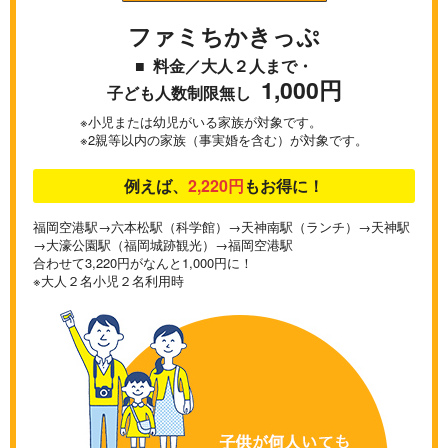
ファミちかきっぷ
■ 料金／大人２人まで・
1,000円
子ども人数制限無し
※
小児または幼児がいる家族が対象です。
※
2親等以内の家族（事実婚を含む）が対象です。
例えば、
2,220円
もお得に！
福岡空港駅→六本松駅（科学館）→天神南駅（ランチ）→天神駅
→大濠公園駅（福岡城跡観光）→福岡空港駅
合わせて3,220円がなんと1,000円に！
※大人２名小児２名利用時