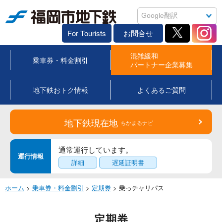
福岡市地下鉄
For Tourists
お問合せ
混雑緩和
乗車券・料金割引
パートナー企業募集
地下鉄おトク情報
よくあるご質問
地下鉄現在地
ちかまるナビ
通常運行しています。
運行情報
詳細
遅延証明書
ホーム
>
乗車券・料金割引
>
定期券
> 乗っチャリパス
定期券