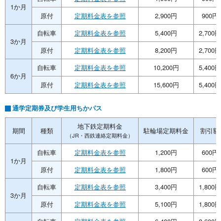
1か月
原付
定期料金表を参照
2,900円
900円
自転車
定期料金表を参照
5,400円
2,700円
3か月
原付
定期料金表を参照
8,200円
2,700円
自転車
定期料金表を参照
10,200円
5,400円
6か月
原付
定期料金表を参照
15,600円
5,400円
通学定期券及び学生用ちかパス
地下鉄定期料金
期間
種類
駐輪場定期料金
割引額
（JR・西鉄連絡定期料金）
自転車
定期料金表を参照
1,200円
600円
1か月
原付
定期料金表を参照
1,800円
600円
自転車
定期料金表を参照
3,400円
1,800円
3か月
原付
定期料金表を参照
5,100円
1,800円