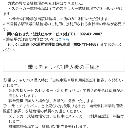
方式の異なる駐輪場の相互利用はできません。
・ステッカー式駐輪場は全てのステッカー式駐輪場でご利用いただけ
ます。
・機械式駐輪場は当該駐輪場１ヶ所のみご利用いただけます。
※ 市営博多駅筑紫口駐輪場のご利用には利用される自転車の車検が必要で
す。
問い合わせ先：近鉄ビルサービス(株)TEL：092-431-9007
※ 駐輪場の詳細な内容については
こちら
もしくは道路下水道局管理部自転車課（092-711-4468）
までお尋ねく
ださい。
乗っチャリパス購入後の手続き
① 乗っチャリパス購入時に「自転車駐車場利用確認証引換券」を発行い
たします。
各お客様サービスセンター（定期券うりば）で購入の場合は係員がお
渡しいたします。
駅券売機で購入の場合は、自動的に発券いたします。
② 「乗っチャリパス」と上記①でお受取りされた「自転車駐車場利用確
認証引換券」を駐輪場の係員へお渡しください。
ステッカー式駐輪場では、自転車にステッカー（利用確認証）を貼付
します。
機械式駐輪場では、駐輪場定期券を発行します。