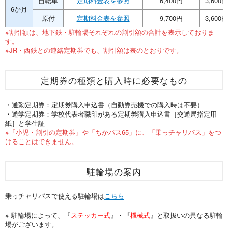
自転車
定期料金表を参照
6,400円
3,600円
6か月
原付
定期料金表を参照
9,700円
3,600円
※割引額は、地下鉄・駐輪場それぞれの割引額の合計を表示しておりま
す。
※JR・西鉄との連絡定期券でも、割引額は表のとおりです。
定期券の種類と購入時に必要なもの
・通勤定期券：定期券購入申込書（自動券売機での購入時は不要）
・通学定期券：学校代表者職印がある定期券購入申込書［交通局指定用
紙］と学生証
※「小児・割引の定期券」や「ちかパス65」に、「乗っチャリパス」をつ
けることはできません。
駐輪場の案内
乗っチャリパスで使える駐輪場は
こちら
※ 駐輪場によって、『
ステッカー式
』・『
機械式
』と取扱いの異なる駐輪
場がございます。