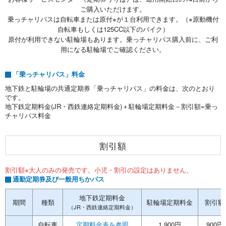
ご購入いただけます。
乗っチャリパスは自転車または原付※が１台利用できます。（※原動機付
自転車もしくは125CC以下のバイク）
原付が利用できない駐輪場もあります。乗っチャリパス購入前に、ご利
用になる駐輪場でご確認ください。
「乗っチャリパス」料金
地下鉄と駐輪場の共通定期券「乗っチャリパス」の料金は、次のとおり
です。
地下鉄定期料金(JR・西鉄連絡定期料金)＋駐輪場定期料金－割引額=乗っ
チャリパス料金
割引額
割引額※大人のみの発売です。小児・割引の設定はありません。
通勤定期券及び一般用ちかパス
地下鉄定期料金
期間
種類
駐輪場定期料金
割引額
（JR・西鉄連絡定期料金）
自転車
定期料金表を参照
1,900円
900円