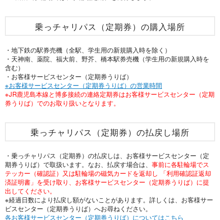
乗っチャリパス（定期券）の購入場所
・地下鉄の駅券売機（全駅、学生用の新規購入時を除く）
・天神南、薬院、福大前、野芥、橋本駅券売機（学生用の新規購入時を
含む）
・お客様サービスセンター（定期券うりば）
※お客様サービスセンター（定期券うりば）の営業時間
※JR鹿児島本線と博多接続の連絡定期券はお客様サービスセンター（定期
券うりば）でのお取り扱いとなります。
乗っチャリパス（定期券）の払戻し場所
・乗っチャリパス（定期券）の払戻しは、お客様サービスセンター（定
期券うりば）で取扱います。なお、払戻す場合は、
事前に各駐輪場でス
テッカー（確認証）又は駐輪場の磁気カードを返却し 「利用確認証返却
済証明書」を受け取り、お客様サービスセンター（定期券うりば）に提
出してください。
※経過日数により払戻し額がないことがあります。詳しくは、お客様サー
ビスセンター（定期券うりば）へお尋ねください。
各お客様サービスセンター（定期券うりば）についてはこちら