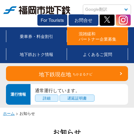
福岡市地下鉄
For Tourists
お問合せ
混雑緩和
乗車券・料金割引
パートナー企業募集
地下鉄おトク情報
よくあるご質問
地下鉄現在地
ちかまるナビ
通常運行しています。
運行情報
詳細
遅延証明書
ホーム
> お知らせ
お知らせ