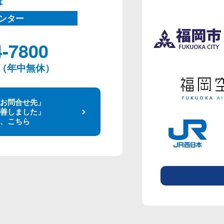
は
ンター
4-7800
00（年中無休）
お問合せ先」
善しました」
、こちら