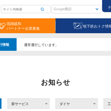
F
混雑緩和
地下鉄おトク情
パートナー企業募集
行情報
通常運行しています。
お知らせ
新サービス
ダイヤ
工