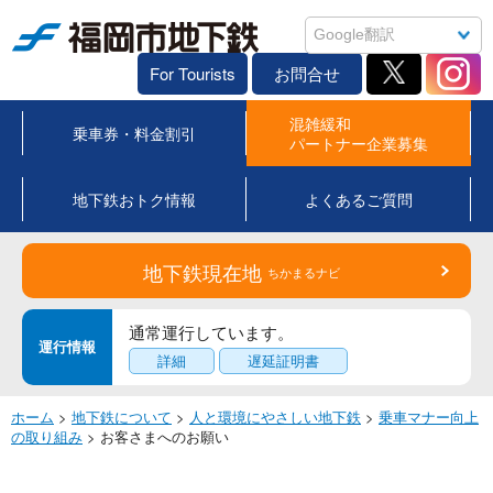
福岡市地下鉄
For Tourists
お問合せ
混雑緩和
乗車券・料金割引
パートナー企業募集
地下鉄おトク情報
よくあるご質問
地下鉄現在地
ちかまるナビ
通常運行しています。
運行情報
詳細
遅延証明書
ホーム
>
地下鉄について
>
人と環境にやさしい地下鉄
>
乗車マナー向上
の取り組み
> お客さまへのお願い