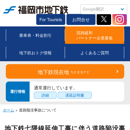
福岡市地下鉄
For Tourists
お問合せ
混雑緩和
乗車券・料金割引
パートナー企業募集
地下鉄おトク情報
よくあるご質問
地下鉄現在地
ちかまるナビ
通常運行しています。
運行情報
詳細
遅延証明書
ホーム
> 道路陥没事故について
地下鉄七隈線延伸工事に伴う道路陥没事