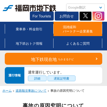
福岡市地下鉄
For Tourists
お問合せ
混雑緩和
乗車券・料金割引
パートナー企業募集
地下鉄おトク情報
よくあるご質問
地下鉄現在地
ちかまるナビ
通常運行しています。
運行情報
詳細
遅延証明書
ホーム
>
道路陥没事故について
> 事故の原因究明について
事故の原因究明について