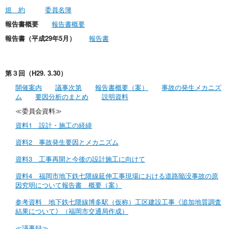
規 約
委員名簿
報告書概要
報告書概要
報告書（平成29年5月）
報告書
第３回（H29. 3.30）
開催案内
議事次第
報告書概要（案）
事故の発生メカニズ
ム
要因分析のまとめ
説明資料
≪委員会資料≫
資料1 設計・施工の経緯
資料2 事故発生要因とメカニズム
資料3 工事再開と今後の設計施工に向けて
資料4 福岡市地下鉄七隈線延伸工事現場における道路陥没事故の原
因究明について報告書 概要（案）
参考資料 地下鉄七隈線博多駅（仮称）工区建設工事《追加地質調査
結果について》（福岡市交通局作成）
≪議事録≫