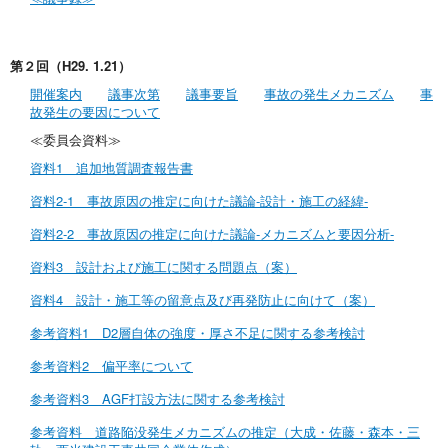
第２回（H29. 1.21）
開催案内
議事次第
議事要旨
事故の発生メカニズム
事
故発生の要因について
≪委員会資料≫
資料1 追加地質調査報告書
資料2-1 事故原因の推定に向けた議論-設計・施工の経緯-
資料2-2 事故原因の推定に向けた議論-メカニズムと要因分析-
資料3 設計および施工に関する問題点（案）
資料4 設計・施工等の留意点及び再発防止に向けて（案）
参考資料1 D2層自体の強度・厚さ不足に関する参考検討
参考資料2 偏平率について
参考資料3 AGF打設方法に関する参考検討
参考資料 道路陥没発生メカニズムの推定（大成・佐藤・森本・三