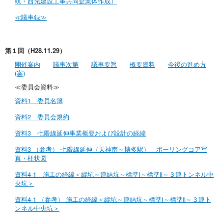
軌・西光建設工事共同企業体作成）
≪議事録≫
第１回（H28.11.29）
開催案内
議事次第
議事要旨
概要資料
今後の進め方
(案)
≪委員会資料≫
資料1 委員名簿
資料2 委員会規約
資料3 七隈線延伸事業概要および設計の経緯
資料3 （参考） 七隈線延伸（天神南～博多駅） ボーリングコア写
真・柱状図
資料4-1 施工の経緯＜縦坑～連結坑～標準Ⅰ～標準Ⅱ～３連トンネル中
央坑＞
資料4-1 （参考） 施工の経緯＜縦坑～連結坑～標準Ⅰ～標準Ⅱ～３連ト
ンネル中央坑＞