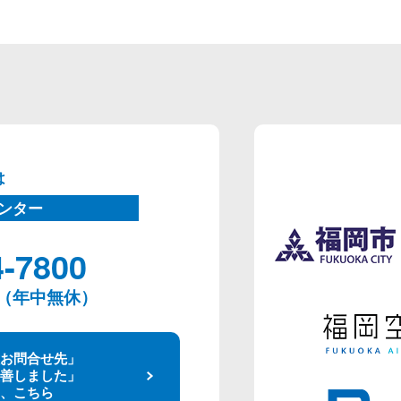
は
ンター
4-7800
00（年中無休）
お問合せ先」
善しました」
、こちら