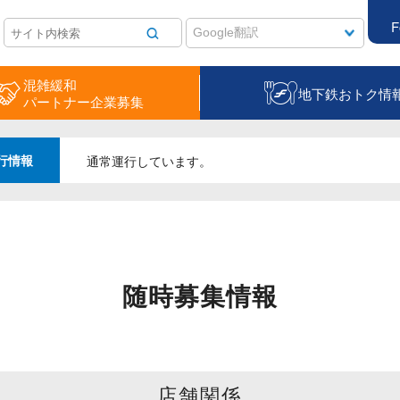
F
混雑緩和
地下鉄おトク情
パートナー企業募集
行情報
通常運行しています。
随時募集情報
店舗関係