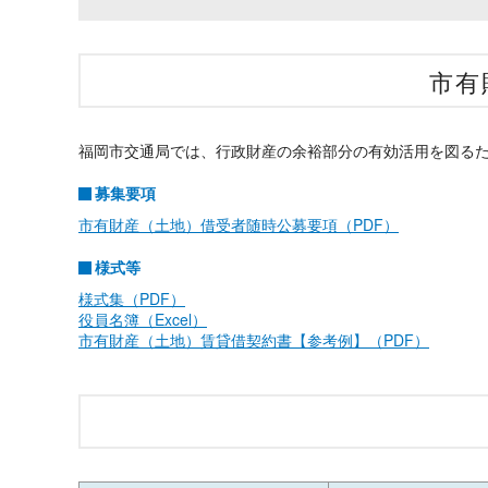
市有
福岡市交通局では、行政財産の余裕部分の有効活用を図る
募集要項
市有財産（土地）借受者随時公募要項（PDF）
様式等
様式集（PDF）
役員名簿（Excel）
市有財産（土地）賃貸借契約書【参考例】（PDF）