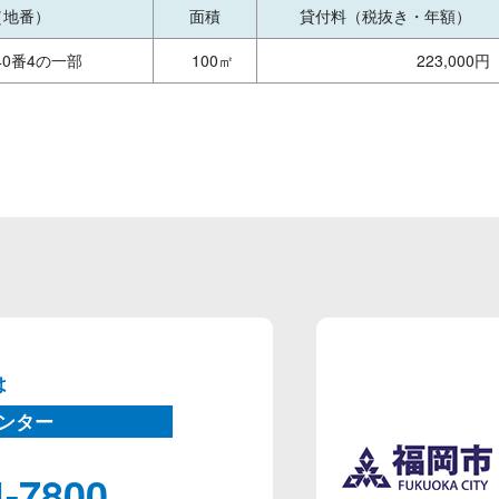
（地番）
面積
貸付料（税抜き・年額）
0番4の一部
100㎡
223,000円
は
ンター
4-7800