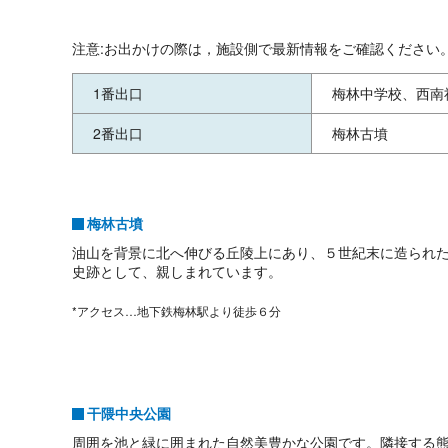
注意:お出かけの際は，施設側で最新情報をご確認ください
1番出口
梅林中学校、西南
2番出口
梅林古墳
梅林古墳
油山を背景に北へ伸びる丘陵上にあり、５世紀末に造られ
史跡として、親しまれています。
*アクセス…地下鉄梅林駅より徒歩６分
干隈中央公園
周囲を池と緑に囲まれた自然美豊かな公園です。隣接する