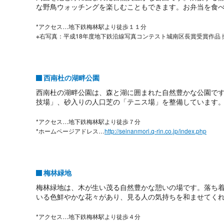
な野鳥ウォッチングを楽しむこともできます。お弁当を食
*アクセス…地下鉄梅林駅より徒歩１１分
※右写真：平成18年度地下鉄沿線写真コンテスト城南区長賞受賞作品 
西南杜の湖畔公園
西南杜の湖畔公園は、森と湖に囲まれた自然豊かな公園で
技場」、砂入りの人口芝の「テニス場」を整備しています
*アクセス…地下鉄梅林駅より徒歩７分
*ホームページアドレス…
http://seinanmori.q-rin.co.jp/index.php
梅林緑地
梅林緑地は、木が生い茂る自然豊かな憩いの場です。落ち
いる色鮮やかな花々があり、見る人の気持ちを和ませてく
*アクセス…地下鉄梅林駅より徒歩４分