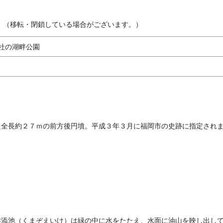
。（移転・閉鎖している場合がございます。）
社の湖畔公園
た全長約２７ｍの前方後円墳。平成３年３月に福岡市の史跡に指定され
熊添池（くまぞえいけ）は緑の中に水をたたえ、水面に油山を映し出し