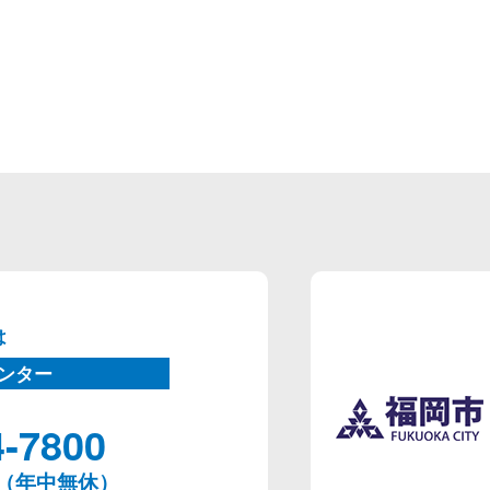
は
ンター
4-7800
00（年中無休）