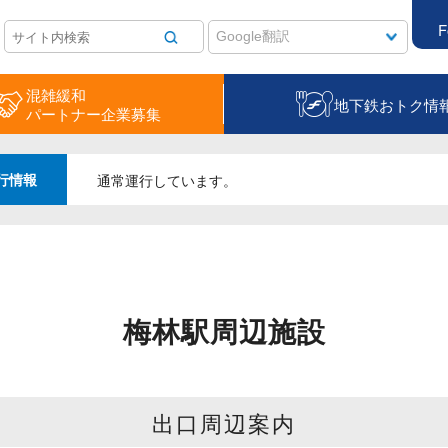
F
混雑緩和
地下鉄おトク情
パートナー企業募集
行情報
通常運行しています。
梅林駅周辺施設
出口周辺案内