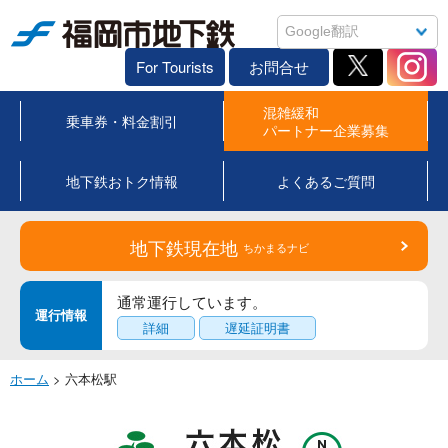
福岡市地下鉄
For Tourists
お問合せ
混雑緩和
乗車券・料金割引
パートナー企業募集
地下鉄おトク情報
よくあるご質問
地下鉄現在地
ちかまるナビ
通常運行しています。
運行情報
詳細
遅延証明書
ホーム
> 六本松駅