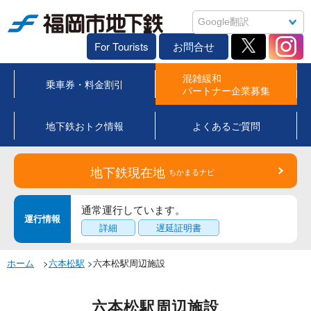
福岡市地下鉄
For Tourists
お問合せ
混雑緩和
乗車券・料金割引
パートナー企業募集
地下鉄おトク情報
よくあるご質問
地下鉄現在地
ちかまるナビ
通常運行しています。
運行情報
詳細
遅延証明書
ホーム
>
六本松駅
>六本松駅周辺施設
六本松駅周辺施設