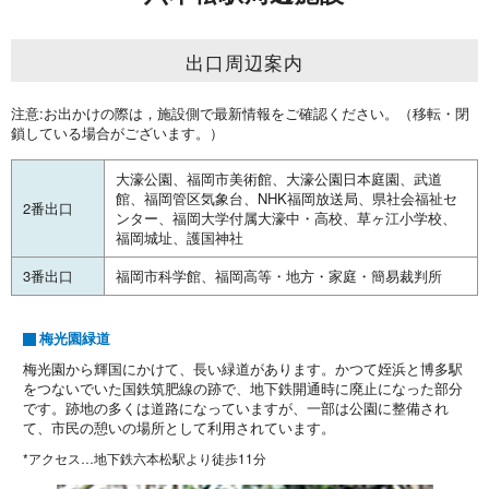
出口周辺案内
注意:お出かけの際は，施設側で最新情報をご確認ください。（移転・閉
鎖している場合がございます。）
大濠公園、福岡市美術館、大濠公園日本庭園、武道
館、福岡管区気象台、NHK福岡放送局、県社会福祉セ
2番出口
ンター、福岡大学付属大濠中・高校、草ヶ江小学校、
福岡城址、護国神社
3番出口
福岡市科学館、福岡高等・地方・家庭・簡易裁判所
梅光園緑道
梅光園から輝国にかけて、長い緑道があります。かつて姪浜と博多駅
をつないでいた国鉄筑肥線の跡で、地下鉄開通時に廃止になった部分
です。跡地の多くは道路になっていますが、一部は公園に整備され
て、市民の憩いの場所として利用されています。
*アクセス…地下鉄六本松駅より徒歩11分