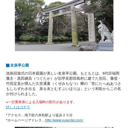
友泉亭公園
池泉回遊式の日本庭園が美しい友泉亭公園。もともとは、6代目福岡
藩主・黒田継高（つぐたか）が旧早良郡田島村に建てた別荘。藩儒・
竹田定直が撰んだ久世通夏（くぜみちなつ）卿の「世にたへぬあつさ
もしらずわき出る 泉を友とむすぶいほりは」という和歌からこの名
が付けられました。
※一日乗車券による入場料の割引があります。
詳しくはコチラ
*アクセス…地下鉄六本松駅より徒歩２５分
*ホームページアドレス…
http://www.yusentei.com/