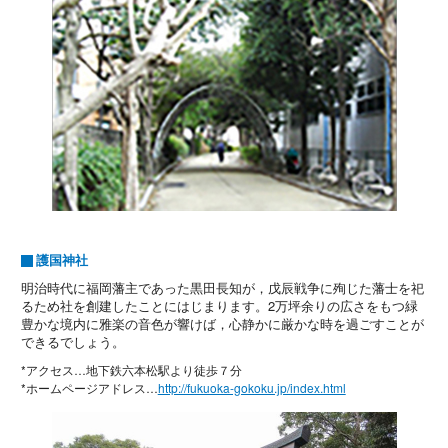
護国神社
明治時代に福岡藩主であった黒田長知が，戊辰戦争に殉じた藩士を祀
るため社を創建したことにはじまります。2万坪余りの広さをもつ緑
豊かな境内に雅楽の音色が響けば，心静かに厳かな時を過ごすことが
できるでしょう。
*アクセス…地下鉄六本松駅より徒歩７分
*ホームページアドレス…
http://fukuoka-gokoku.jp/index.html