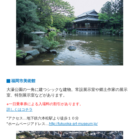
福岡市美術館
大濠公園の一角に建つシックな建物。常設展示室や郷土作家の展示
室、特別展示室などがあります。
※一日乗車券による入場料の割引があります。
詳しくはコチラ
*アクセス…地下鉄六本松駅より徒歩１０分
*ホームページアドレス…
http://fukuoka-art-museum.jp/