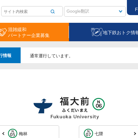
F
混雑緩和
地下鉄おトク情
パートナー企業募集
行情報
通常運行しています。
梅林
七隈