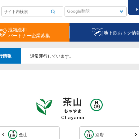
F
混雑緩和
地下鉄おトク情
パートナー企業募集
行情報
通常運行しています。
金山
別府