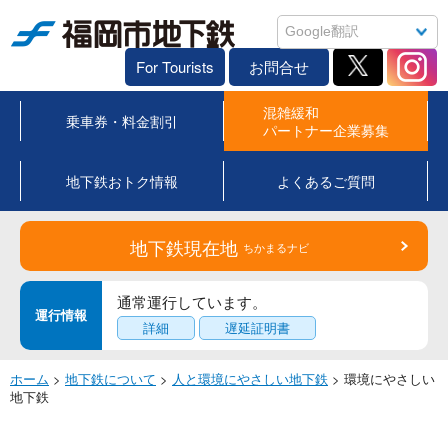
福岡市地下鉄
For Tourists
お問合せ
混雑緩和
乗車券・料金割引
パートナー企業募集
地下鉄おトク情報
よくあるご質問
地下鉄現在地
ちかまるナビ
通常運行しています。
運行情報
詳細
遅延証明書
ホーム
>
地下鉄について
>
人と環境にやさしい地下鉄
> 環境にやさしい
地下鉄