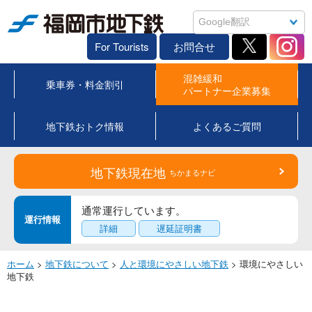
福岡市地下鉄
For Tourists
お問合せ
混雑緩和
乗車券・料金割引
パートナー企業募集
地下鉄おトク情報
よくあるご質問
地下鉄現在地
ちかまるナビ
通常運行しています。
運行情報
詳細
遅延証明書
ホーム
>
地下鉄について
>
人と環境にやさしい地下鉄
> 環境にやさしい
地下鉄