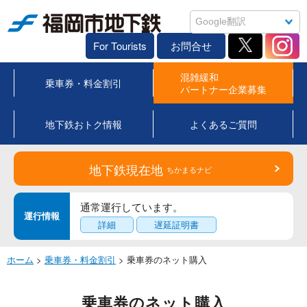
福岡市地下鉄
For Tourists
お問合せ
混雑緩和
乗車券・料金割引
パートナー企業募集
地下鉄おトク情報
よくあるご質問
地下鉄現在地
ちかまるナビ
通常運行しています。
運行情報
詳細
遅延証明書
ホーム
>
乗車券・料金割引
> 乗車券のネット購入
乗車券のネット購入