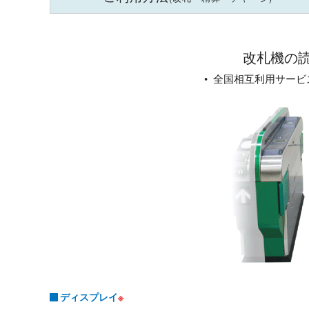
改札機の
• 全国相互利用サー
ディスプレイ
※