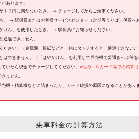
とがあります。
が１０円に満たないとき。 → チャージしてからご乗車ください。
場合。 → 駅係員またはお客様サービスセンター（定期券うりば）係員
かけん」を使用したとき。 → 駅係員にお知らせください。
ると通過できません。
でください。（金属類、銀紙などと一緒にタッチすると、通過できないこ
ことはできません。（「はやかけん」を利用して券売機で普通きっぷ等を
していたら現金でチャージしてください。
※他のＩＣカード等での精算
できません。
券売機・精算機などに詰まったり、カード破損の原因になることがあり
乗車料金の計算方法