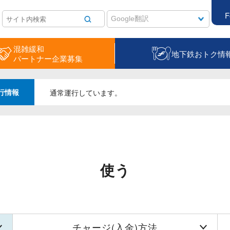
F
混雑緩和
地下鉄おトク情
パートナー企業募集
行情報
通常運行しています。
使う
チャージ(入金)方法