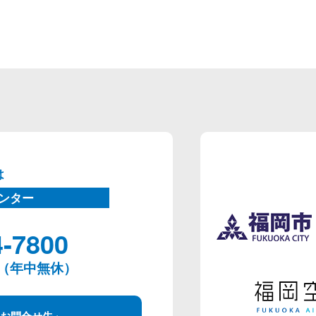
は
ンター
4-7800
00（年中無休）
お問合せ先」