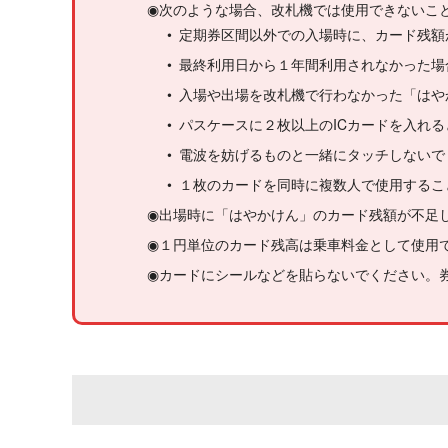
◉次のような場合、改札機では使用できないこ
• 定期券区間以外での入場時に、カード残額
• 最終利用日から１年間利用されなかった
• 入場や出場を改札機で行わなかった「はや
• パスケースに２枚以上のICカードを入れ
• 電波を妨げるものと一緒にタッチしない
• １枚のカードを同時に複数人で使用する
◉出場時に「はやかけん」のカード残額が不足
◉１円単位のカード残高は乗車料金として使用
◉カードにシールなどを貼らないでください。