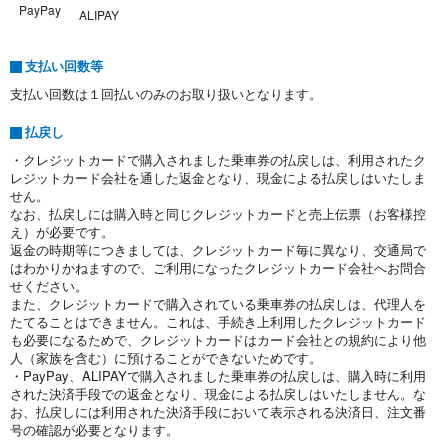
PayPay
ALIPAY
支払い回数等
支払い回数は１回払いのみのお取り扱いとなります。
払戻し
・クレジットカードで購入されました乗車券の払戻しは、利用されたク
レジットカード会社を通した返金となり、現金による払戻しはいたしま
せん。
なお、払戻しには購入時と同じクレジットカードと売上伝票（お客様控
え）が必要です。
返金の時期等につきましては、クレジットカード毎に異なり、交通局で
はわかりかねますので、ご利用になったクレジットカード会社へお問合
せください。
また、クレジットカードで購入されている乗車券の払戻しは、代理人を
たてることはできません。これは、手続き上利用したクレジットカード
も必要になるためで、クレジットカードはカード会社との規約により他
人（家族を含む）に預けることができないためです。
・PayPay、ALIPAYで購入されました乗車券の払戻しは、購入時に利用
された決済手段での返金となり、現金による払戻しはいたしません。な
お、払戻しには利用された決済手段において表示される決済日、注文番
号の確認が必要となります。