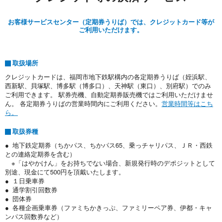
お客様サービスセンター（定期券うりば）では、クレジットカード等が
ご利用いただけます。
取扱場所
クレジットカードは、福岡市地下鉄駅構内の各定期券うりば（姪浜駅、
西新駅、貝塚駅、博多駅（博多口）、天神駅（東口）、別府駅）でのみ
ご利用できます。 駅券売機、自動定期券販売機ではご利用いただけませ
ん。 各定期券うりばの営業時間内にご利用ください。
営業時間等はこち
ら。
取扱券種
● 地下鉄定期券（ちかパス、ちかパス65、乗っチャリパス、ＪＲ・西鉄
との連絡定期券を含む）
※「はやかけん」をお持ちでない場合、新規発行時のデポジットとして
別途、現金にて500円を頂戴いたします。
● １日乗車券
● 通学割引回数券
● 団体券
● 各種企画乗車券（ファミちかきっぷ、ファミリーペア券、伊都・キャ
ンパス回数券など）