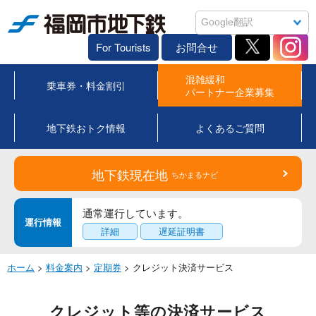
福岡市地下鉄
For Tourists
お問合せ
混雑緩和
乗車券・料金割引
パートナー企業募集
地下鉄おトク情報
よくあるご質問
地下鉄現在地
ちかまるナビ
通常運行しています。
運行情報
詳細
遅延証明書
ホーム
>
料金案内
>
定期券
> クレジット決済サービス
クレジット等の決済サービス