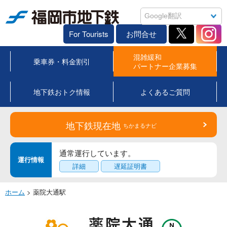
福岡市地下鉄
For Tourists
お問合せ
混雑緩和
乗車券・料金割引
パートナー企業募集
地下鉄おトク情報
よくあるご質問
地下鉄現在地
ちかまるナビ
通常運行しています。
運行情報
詳細
遅延証明書
ホーム
> 薬院大通駅