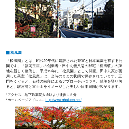
松風園
「松風園」とは、昭和20年代に建設された茶室と日本庭園を有する公
園です。「福岡玉屋」の創業者・田中丸善八翁の邸宅「松風荘」の跡
地を新しく整備し、平成19年に「松風園」として開園。田中丸家が愛
用した茶室「松風庵」は、当時のままの状態で保存されています。正
門をくぐると、石積の階段によるアプローチがつづき、階段を登り切
ると、駿河湾と富士山をイメージした美しい日本庭園が広がります。
*アクセス…地下鉄薬院大通駅より徒歩１５分
*ホームページアドレス…
http://www.shofuen.net/