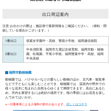
出口周辺案内
注意:お出かけの際は，施設側で最新情報をご確認ください。（移転・閉
鎖している場合がございます。）
1番出口
筑紫女学園中・高校、警固小学校、福岡逓信病院
中央消防署、福岡市九電記念体育館、福岡市動・植物
2番出口
園、松風園、平尾小学校、福岡雙葉中学・高校、福岡
中央高校
福岡市動植物園
動物園では、バクやカバなどの愛らしい動物のほか、豆汽車・観覧車
などで子どもにも楽しむことができ、植物園では、温室内や野外での
様々な花木に包まれた自然を心ゆくまで満喫できます。高台にあるた
め、市内を展望するには絶好の場所です。桜の季節にはお花見を楽し
んでみてはいかが。
※一日乗車券による入場料の割引があります。
詳しくはコチラ