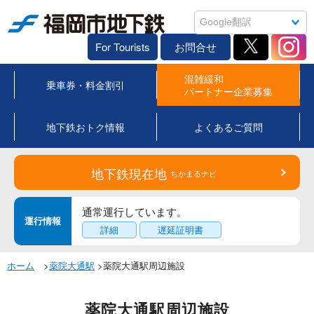
福岡市地下鉄
For Tourists
お問合せ
混雑緩和
乗車券・料金割引
パートナー企業募集
地下鉄おトク情報
よくあるご質問
地下鉄現在地
ちかまるナビ
通常運行しています。
運行情報
詳細
遅延証明書
ホーム
>
薬院大通駅
>薬院大通駅周辺施設
薬院大通駅周辺施設