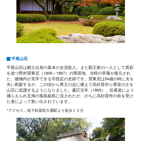
平尾山荘
平尾山荘は郷土出身の幕末の女流歌人、また勤王家の一人として異彩
を放つ野村望東尼（1806～1867）の閑居地。当時の草庵が復元され
た、建物内が見学できる市指定の史跡です。望東尼は54歳の時に夫を
失い剃髪するが、この頃から尊王の志に燃えて高杉晋作ら尊皇の士を
山荘に庇護するようになりました。慶応元年（1865）、佐幕派により
捕らえられ玄海の孤島姫島に流されたが、のちに高杉晋作の命を受け
た者によって救い出されています。
*アクセス…地下鉄薬院大通駅より徒歩１５分